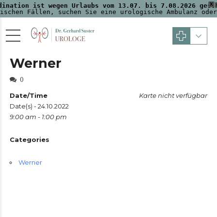
X
dination ist wegen Urlaubs vom 13.07. bis 7.08.2026 gesc
ischen Fällen, suchen Sie eine urologische Ambulanz oder
Werner
0
Date/Time
Karte nicht verfügbar
Date(s) - 24.10.2022
9:00 am - 1:00 pm
Categories
Werner