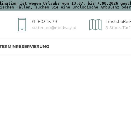
dination ist wegen Urlaubs vom 13.07. bis 7.08.2026 gesc
ischen Fällen, suchen Sie eine urologische Ambulanz oder
01 603 15 79
Troststraße 
suster.uro@medway.at
5. Stock, Tür 1
TERMINRESERVIERUNG