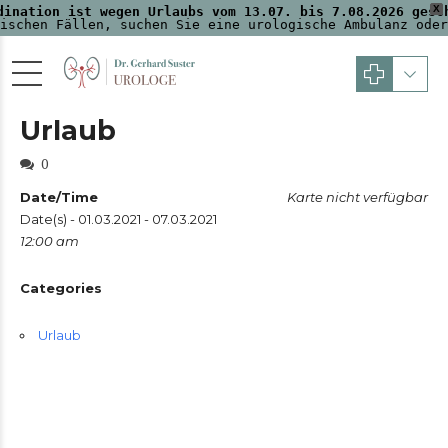
X
dination ist wegen Urlaubs vom 13.07. bis 7.08.2026 gesc
ischen Fällen, suchen Sie eine urologische Ambulanz oder
Urlaub
0
Date/Time
Karte nicht verfügbar
Date(s) - 01.03.2021 - 07.03.2021
12:00 am
Categories
Urlaub