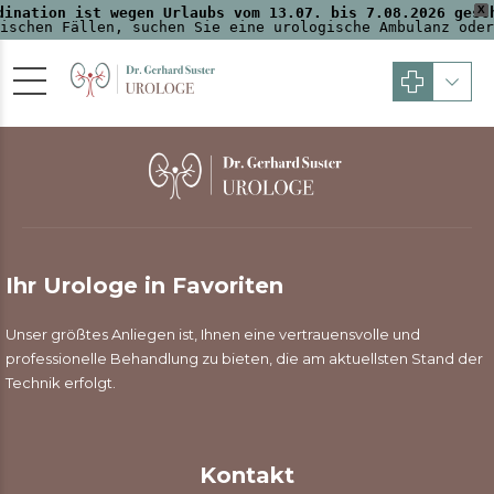
X
dination ist wegen Urlaubs vom 13.07. bis 7.08.2026 gesc
ischen Fällen, suchen Sie eine urologische Ambulanz oder
Ihr Urologe in Favoriten
Unser größtes Anliegen ist, Ihnen eine vertrauensvolle und
professionelle Behandlung zu bieten, die am aktuellsten Stand der
Technik erfolgt.
Kontakt