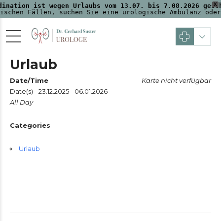
X
dination ist wegen Urlaubs vom 13.07. bis 7.08.2026 gesc
ischen Fällen, suchen Sie eine urologische Ambulanz oder
Urlaub
Date/Time
Karte nicht verfügbar
Date(s) - 23.12.2025 - 06.01.2026
All Day
Categories
Urlaub